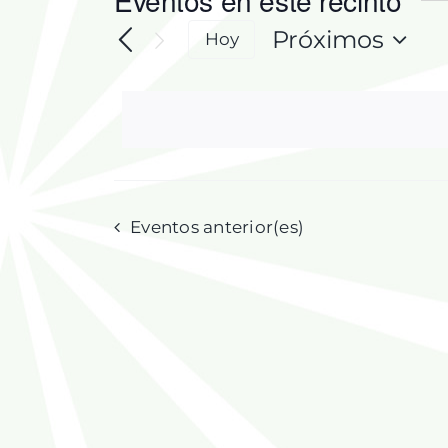
Eventos en este recinto
Próximos
Hoy
Selecciona
la
fecha.
Eventos
anterior(es)