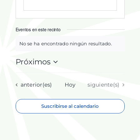
Eventos en este recinto
No se ha encontrado ningún resultado.
Aviso
Próximos
Selecciona
la
fecha.
Eventos
Eventos
anterior(es)
Hoy
siguiente(s)
Suscribirse al calendario