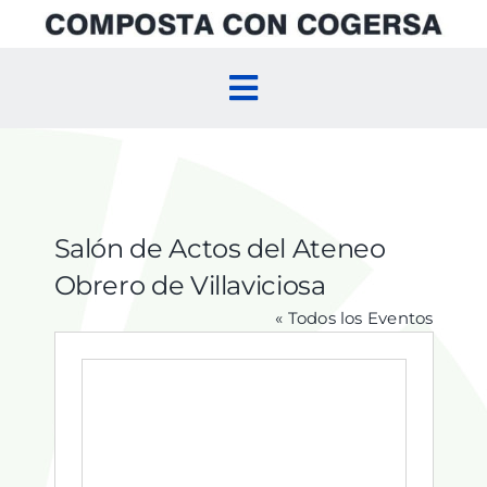
Skip
to
content
Toggle
Navigation
Inicio
Compostaje Doméstico
Salón de Actos del Ateneo
Obrero de Villaviciosa
Compostaje Comunitario
« Todos los Eventos
Agenda