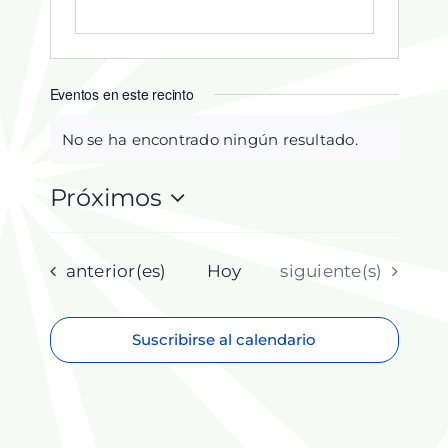
Eventos en este recinto
No se ha encontrado ningún resultado.
Aviso
Próximos
Selecciona
la
fecha.
Eventos
Eventos
anterior(es)
Hoy
siguiente(s)
Suscribirse al calendario