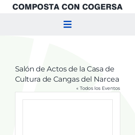
Skip
to
content
Toggle
Navigation
Inicio
Compostaje Doméstico
Salón de Actos de la Casa de
Cultura de Cangas del Narcea
Compostaje Comunitario
« Todos los Eventos
Agenda