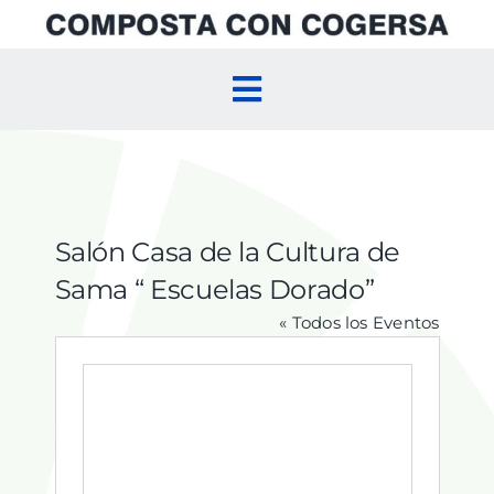
Skip
to
content
Toggle
Navigation
Inicio
Compostaje Doméstico
Salón Casa de la Cultura de
Sama “ Escuelas Dorado”
Compostaje Comunitario
« Todos los Eventos
Agenda