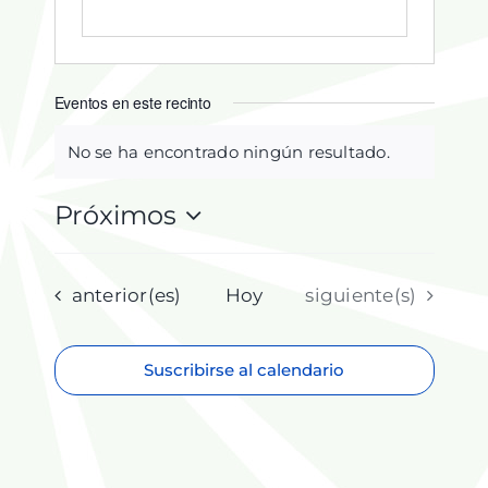
Eventos en este recinto
No se ha encontrado ningún resultado.
Aviso
Próximos
Selecciona
la
fecha.
Eventos
Eventos
anterior(es)
Hoy
siguiente(s)
Suscribirse al calendario