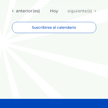
Selecciona
la
fecha.
Eventos
Eventos
anterior(es)
Hoy
siguiente(s)
Suscribirse al calendario