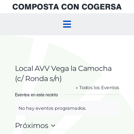
Skip
to
content
Toggle
Navigation
Inicio
Compostaje Doméstico
Local AVV Vega la Camocha
(c/ Ronda s/n)
Compostaje Comunitario
« Todos los Eventos
Eventos en este recinto
Agenda
No hay eventos programados.
Aviso
Próximos