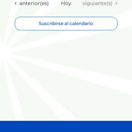
fecha.
Eventos
Eventos
anterior(es)
Hoy
siguiente(s)
Suscribirse al calendario