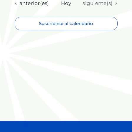
fecha.
Eventos
Eventos
anterior(es)
Hoy
siguiente(s)
Suscribirse al calendario