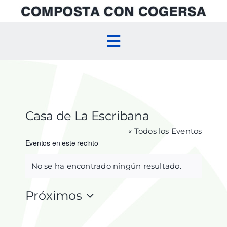
Skip
to
content
Toggle
Navigation
Inicio
Compostaje Doméstico
Casa de La Escribana
« Todos los Eventos
Compostaje Comunitario
Eventos en este recinto
No se ha encontrado ningún resultado.
Aviso
Agenda
Próximos
Selecciona
la