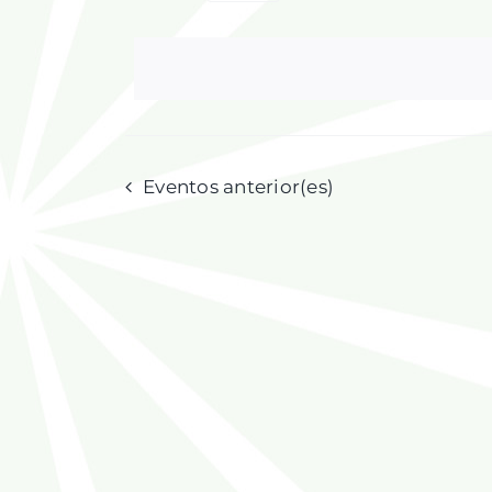
Selecciona
la
fecha.
Eventos
anterior(es)