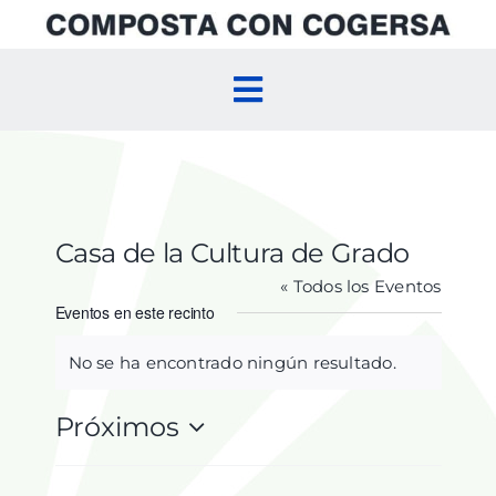
Skip
to
content
Toggle
Navigation
Inicio
Compostaje Doméstico
Casa de la Cultura de Grado
« Todos los Eventos
Compostaje Comunitario
Eventos en este recinto
No se ha encontrado ningún resultado.
Aviso
Agenda
Próximos
Selecciona
la