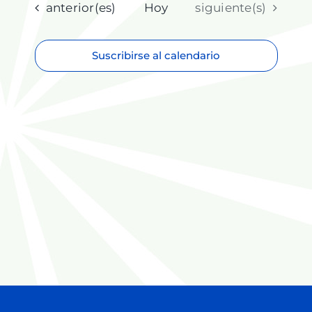
fecha.
Eventos
Eventos
anterior(es)
Hoy
siguiente(s)
Suscribirse al calendario