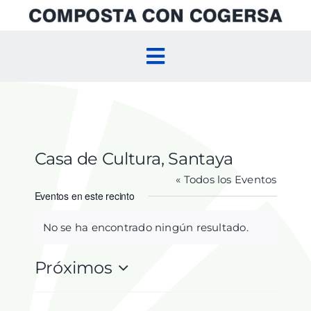
Skip
to
content
Toggle
Navigation
Inicio
Compostaje Doméstico
Casa de Cultura, Santaya
« Todos los Eventos
Compostaje Comunitario
Eventos en este recinto
No se ha encontrado ningún resultado.
Aviso
Agenda
Próximos
Selecciona
la