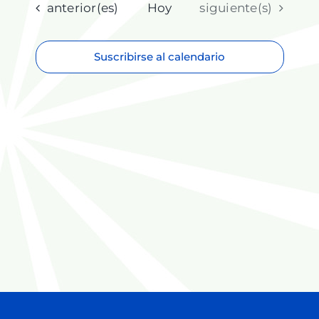
fecha.
Eventos
Eventos
anterior(es)
Hoy
siguiente(s)
Suscribirse al calendario