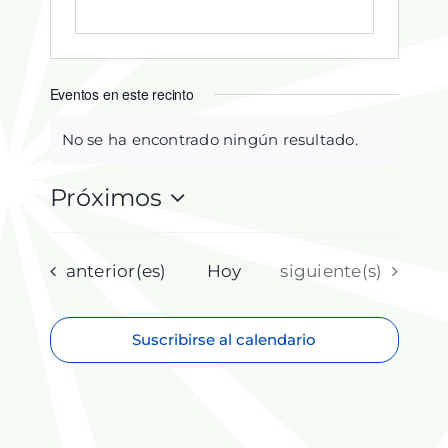
Eventos en este recinto
No se ha encontrado ningún resultado.
Aviso
Próximos
Selecciona
la
fecha.
Eventos
Eventos
anterior(es)
Hoy
siguiente(s)
Suscribirse al calendario