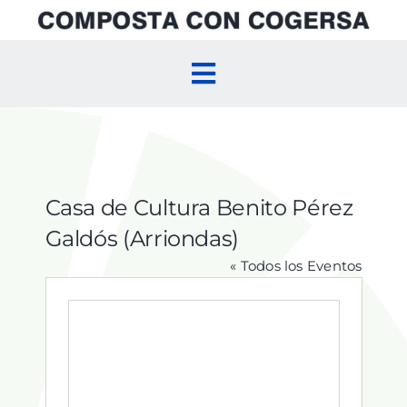
Skip
to
content
Toggle
Navigation
Inicio
Compostaje Doméstico
Casa de Cultura Benito Pérez
Galdós (Arriondas)
Compostaje Comunitario
« Todos los Eventos
Agenda