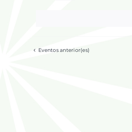
Selecciona
la
fecha.
Eventos
anterior(es)