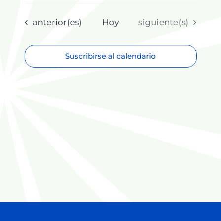
Selecciona
la
fecha.
Eventos
Eventos
anterior(es)
Hoy
siguiente(s)
Suscribirse al calendario