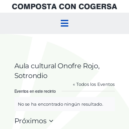
Skip
to
content
Toggle
Navigation
Inicio
Compostaje Doméstico
Aula cultural Onofre Rojo,
Sotrondio
Compostaje Comunitario
« Todos los Eventos
Eventos en este recinto
Agenda
No se ha encontrado ningún resultado.
Aviso
Próximos