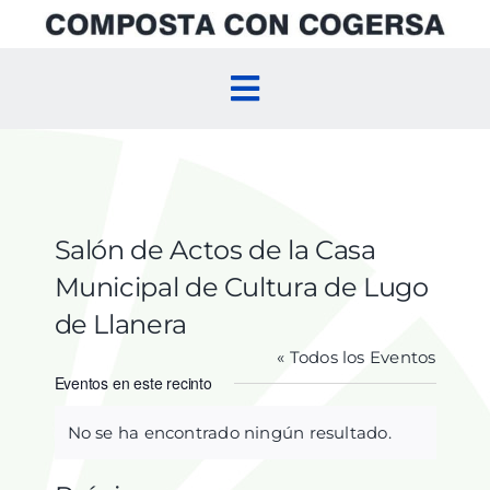
Skip
to
content
Toggle
Navigation
Inicio
Compostaje Doméstico
Salón de Actos de la Casa
Municipal de Cultura de Lugo
Compostaje Comunitario
de Llanera
« Todos los Eventos
Agenda
Eventos en este recinto
No se ha encontrado ningún resultado.
Aviso