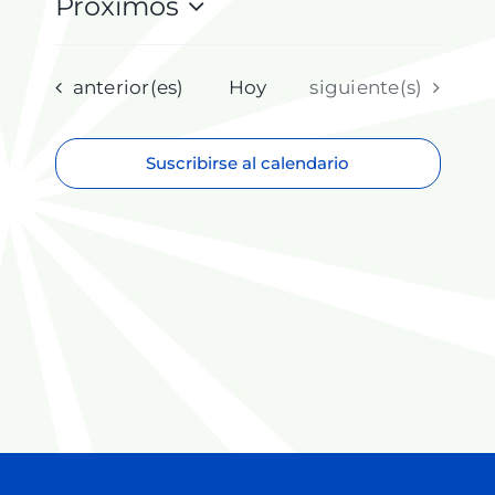
Próximos
Selecciona
la
fecha.
Eventos
Eventos
anterior(es)
Hoy
siguiente(s)
Suscribirse al calendario