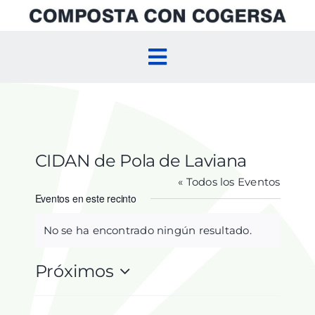
Skip
to
content
Toggle
Navigation
Inicio
Compostaje Doméstico
CIDAN de Pola de Laviana
« Todos los Eventos
Compostaje Comunitario
Eventos en este recinto
No se ha encontrado ningún resultado.
Aviso
Agenda
Próximos
Selecciona
la