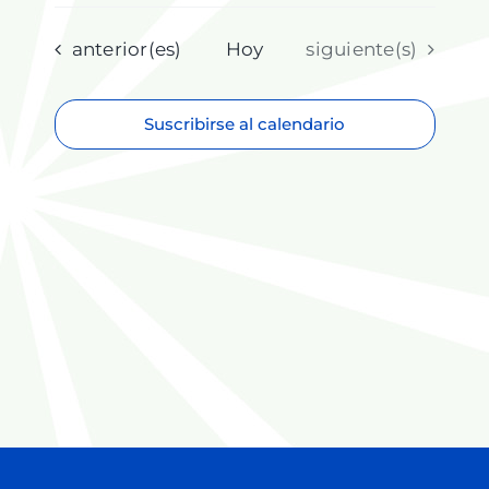
Selecciona
la
fecha.
Eventos
Eventos
anterior(es)
Hoy
siguiente(s)
Suscribirse al calendario