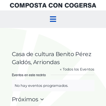
Skip
to
content
Toggle
Navigation
Inicio
Compostaje Doméstico
Casa de cultura Benito Pérez
Galdós, Arriondas
Compostaje Comunitario
« Todos los Eventos
Eventos en este recinto
Agenda
No hay eventos programados.
Aviso
Próximos