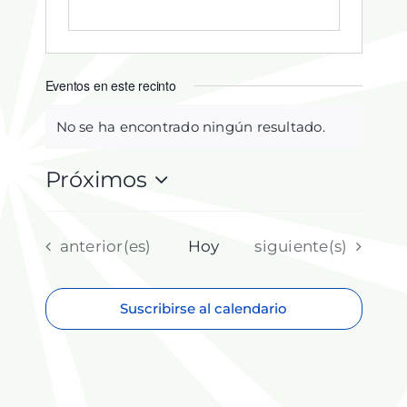
Eventos en este recinto
No se ha encontrado ningún resultado.
Aviso
Próximos
Selecciona
la
fecha.
Eventos
Eventos
anterior(es)
Hoy
siguiente(s)
Suscribirse al calendario