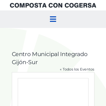
Skip
to
content
Toggle
Navigation
Inicio
Compostaje Doméstico
Centro Municipal Integrado
Gijón-Sur
Compostaje Comunitario
« Todos los Eventos
Agenda