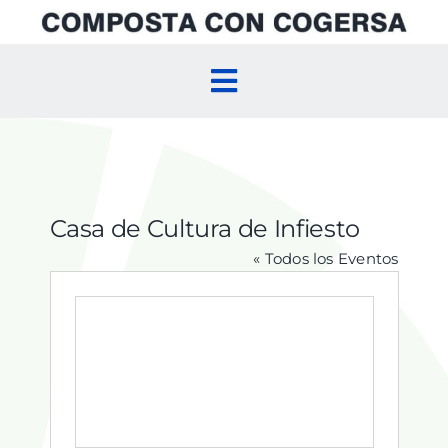
Skip
to
content
Toggle
Navigation
Inicio
Compostaje Doméstico
Casa de Cultura de Infiesto
« Todos los Eventos
Compostaje Comunitario
Agenda