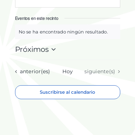
Eventos en este recinto
No se ha encontrado ningún resultado.
Aviso
Próximos
Selecciona
la
fecha.
Eventos
Eventos
anterior(es)
Hoy
siguiente(s)
Suscribirse al calendario