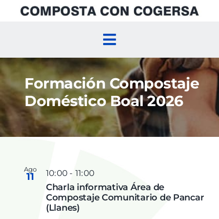
Skip
to
content
Toggle
Navigation
Inicio
Formación Compostaje
Doméstico Boal 2026
Compostaje Doméstico
Compostaje Comunitario
Agenda
Ago
10:00
-
11:00
11
Charla informativa Área de
Compostaje Comunitario de Pancar
(Llanes)