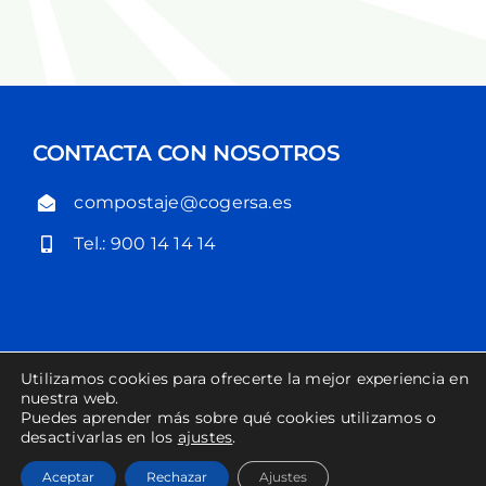
CONTACTA CON NOSOTROS
compostaje@cogersa.es
Tel.: 900 14 14 14
Utilizamos cookies para ofrecerte la mejor experiencia en
POLÍTICA DE PRIVACIDAD
POLÍTICA DE COOKIES
nuestra web.
Puedes aprender más sobre qué cookies utilizamos o
desactivarlas en los
ajustes
.
COPYRIGHT COGERSA 2023
Aceptar
Rechazar
Ajustes