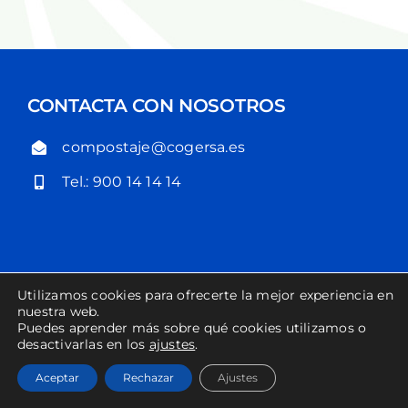
CONTACTA CON NOSOTROS
compostaje@cogersa.es
Tel.: 900 14 14 14
Utilizamos cookies para ofrecerte la mejor experiencia en
POLÍTICA DE PRIVACIDAD
POLÍTICA DE COOKIES
nuestra web.
Puedes aprender más sobre qué cookies utilizamos o
desactivarlas en los
ajustes
.
COPYRIGHT COGERSA 2023
Aceptar
Rechazar
Ajustes