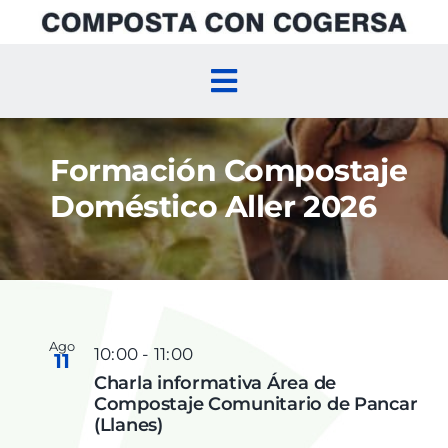
Skip
to
content
Toggle
Navigation
Inicio
Formación Compostaje
Doméstico Aller 2026
Compostaje Doméstico
Compostaje Comunitario
Agenda
Ago
10:00
-
11:00
11
Charla informativa Área de
Compostaje Comunitario de Pancar
(Llanes)