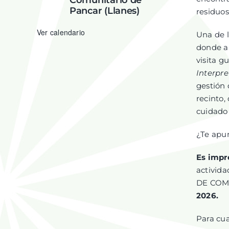
Comunitario de
Pancar (Llanes)
residuos
Ver calendario
Una de l
donde ap
visita g
Interpre
gestión 
recinto,
cuidado 
¿Te apu
Es impr
activid
DE COMP
2026.
Para cua