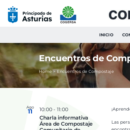
Skip
to
content
INICIO
CO
Encuentros de Comp
Home
Encuentros de Compostaje
Ago
¡Aprend
10:00
-
11:00
11
Charla informativa
Las per
Área de Compostaje
encontra