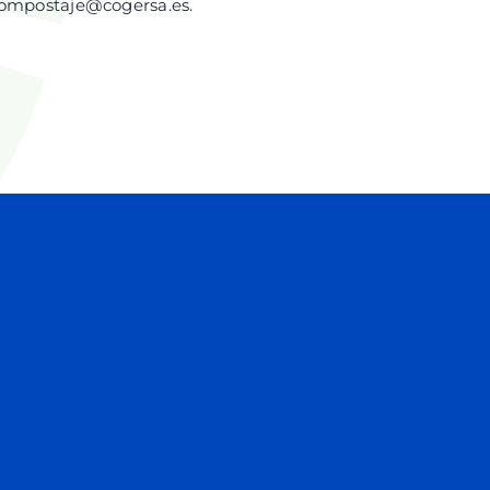
ompostaje@cogersa.es
.