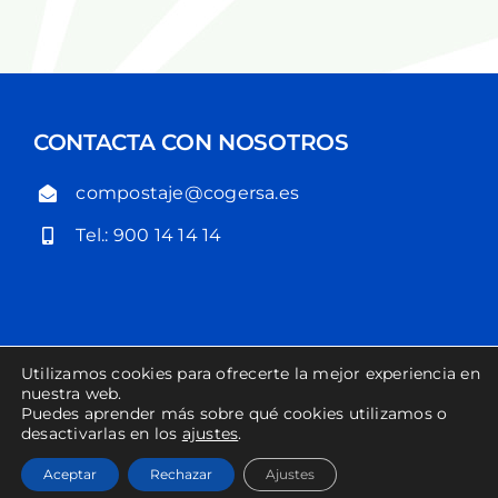
CONTACTA CON NOSOTROS
compostaje@cogersa.es
Tel.: 900 14 14 14
Utilizamos cookies para ofrecerte la mejor experiencia en
POLÍTICA DE PRIVACIDAD
POLÍTICA DE COOKIES
nuestra web.
Puedes aprender más sobre qué cookies utilizamos o
desactivarlas en los
ajustes
.
COPYRIGHT COGERSA 2023
Aceptar
Rechazar
Ajustes