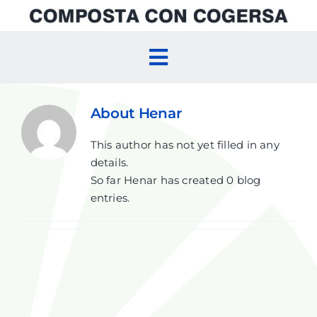
Skip
to
content
Toggle
Navigation
Inicio
About
Henar
This author has not yet filled in any
Compostaje Doméstico
details.
So far Henar has created 0 blog
Compostaje Comunitario
entries.
Agenda